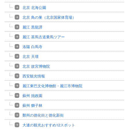
北京 北海公園
北京 鳥の巣（北京国家体育場）
麗江 黒龍譚
麗江 茶馬古道乗馬ツアー
洛陽 白馬寺
北京 天壇
北京 故宮博物院
西安観光情報
麗江東巴文化博物館・麗江市博物院
蘇州 拙政園
蘇州 獅子林
鄭州の徳化街と徳化新街
大連の観光おすすめ12スポット