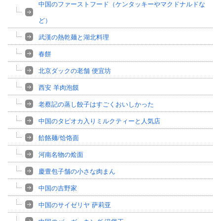
中国のファーストフード（ケンタッキーやマクドナルドな
ど）
武漢の熱乾麺と湖北料理
春餅
北京ダックの老舗 便宜坊
西安 羊肉泡饃
老蔡記の蒸し餃子はすごくおいしかった
中国のタピオカ入りミルクティーと人気店
餄餎麺/饸饹面
河南名物の烩面
慶豊包子舗の小さな肉まん
中国の吉野家
中国のサイゼリヤ 萨莉亚