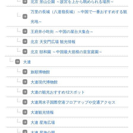
北京 景山公園 ～故宮を上から眺められる場所～
万里の長城（八達嶺長城）～中国で一番おすすめする観
光地～
王府井小吃街 ～中国の屋台大集合～
北京 天安門広場 観光情報
北京 頤和園 ～中国最大規模の皇室庭園～
大連
旅順博物館
大連現代博物館
大連の観光おすすめ12スポット
大連周水子国際空港フロアマップや交通アクセス
大連観光情報
大連 星海広場
大連 星海公園