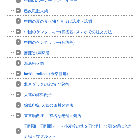
中国のバーガーキング 汉堡王
巴奴毛肚火鍋
中国の夏の食べ物と言えば涼皮・涼麺
中国のケンタッキー(肯德基) スマホでの注文方法
中国のケンタッキー(肯德基)
麻辣烫/麻辣湯
海底撈火鍋
luckin coffee（瑞幸咖啡）
北京ダックの老舗 全聚德
大連の海鮮餃子
錦城印象 人気の四川火鍋店
東来順飯庄 ～有名な老舗火鍋店～
刀削麺（刀削面） ～小麦粉の塊を刀で削って麺を鍋に入れ
る職人技グルメ～