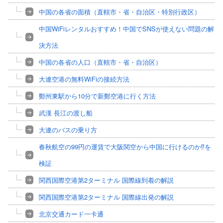
中国の各省の面積（直轄市・省・自治区・特別行政区）
中国WiFiレンタルおすすめ！中国でSNSが使えない問題の解
決方法
中国の各省の人口（直轄市・省・自治区）
大連空港の無料WiFiの接続方法
鄭州東駅から10分で新鄭空港に行く方法
武漢 長江の渡し船
大連のバスの乗り方
春秋航空の99円の運賃で大阪関空から中国に行けるのか⁉を
検証
関西国際空港第2ターミナル 国際線到着の解説
関西国際空港第2ターミナル 国際線出発の解説
北京交通カード一卡通