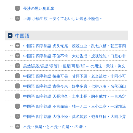
長沙の黒い臭豆腐
上海 小楊生煎 ～安くておいしい焼き小籠包～
中国語
中国語 四字熟語 虎头蛇尾・兢兢业业・乱七八糟・朝三暮四
中国語 四字熟語 不偏不倚・大功告成・虎视眈眈・口是心非
虽然[虽说/虽是/尽管]‥但是[可是/却]～ の用法・意味・例文
中国語 四字熟語 後生可畏・甘拜下風・老当益壮・非同小可
中国語 四字熟語 古往今来・好事多磨・七拼八凑・名落孫山
中国語 四字熟語 天長地久・土生土長・胸有成竹・一言為定
中国語 四字熟語 不言而喻・独一无二・三心二意・一塌糊涂
中国語 四字熟語 大惊小怪・莫名其妙・饱食终日・大同小异
不是‥就是‥と不是‥而是‥ の違い