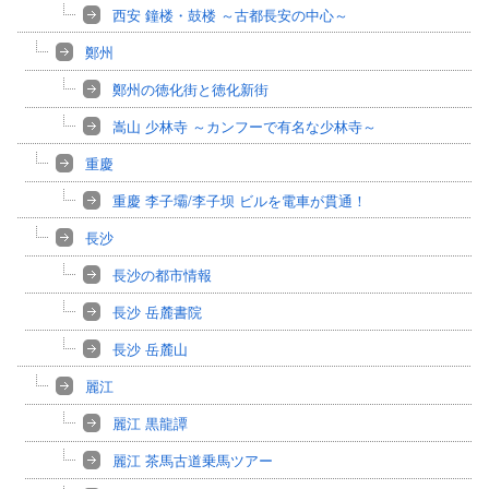
西安 鐘楼・鼓楼 ～古都長安の中心～
鄭州
鄭州の徳化街と徳化新街
嵩山 少林寺 ～カンフーで有名な少林寺～
重慶
重慶 李子壩/李子坝 ビルを電車が貫通！
長沙
長沙の都市情報
長沙 岳麓書院
長沙 岳麓山
麗江
麗江 黒龍譚
麗江 茶馬古道乗馬ツアー