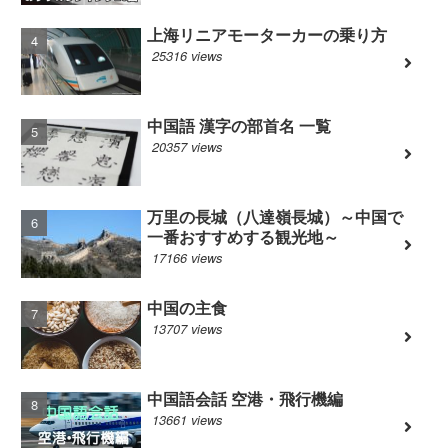
上海リニアモーターカーの乗り方
25316 views
中国語 漢字の部首名 一覧
20357 views
万里の長城（八達嶺長城）～中国で
一番おすすめする観光地～
17166 views
中国の主食
13707 views
中国語会話 空港・飛行機編
13661 views