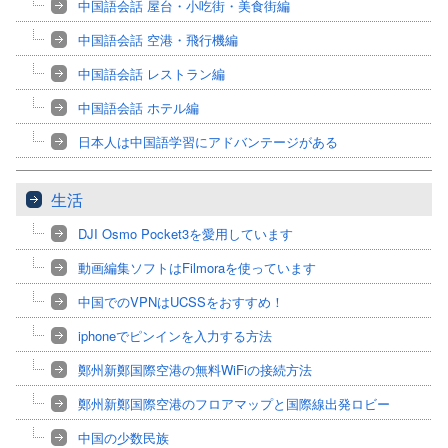
中国語会話 屋台・小吃街・美食街編
中国語会話 空港・飛行機編
中国語会話 レストラン編
中国語会話 ホテル編
日本人は中国語学習にアドバンテージがある
生活
DJI Osmo Pocket3を愛用しています
動画編集ソフトはFilmoraを使っています
中国でのVPNはUCSSをおすすめ！
iphoneでピンインを入力する方法
鄭州新鄭国際空港の無料WiFiの接続方法
鄭州新鄭国際空港のフロアマップと国際線出発ロビー
中国の少数民族