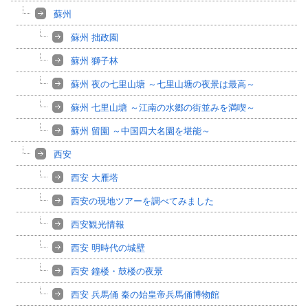
蘇州
蘇州 拙政園
蘇州 獅子林
蘇州 夜の七里山塘 ～七里山塘の夜景は最高～
蘇州 七里山塘 ～江南の水郷の街並みを満喫～
蘇州 留園 ～中国四大名園を堪能～
西安
西安 大雁塔
西安の現地ツアーを調べてみました
西安観光情報
西安 明時代の城壁
西安 鐘楼・鼓楼の夜景
西安 兵馬俑 秦の始皇帝兵馬俑博物館