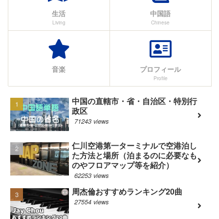
生活
中国語
Living
Chinese
音楽
プロフィール
Profile
中国の直轄市・省・自治区・特別行
政区
71243 views
仁川空港第一ターミナルで空港泊し
た方法と場所（泊まるのに必要なも
のやフロアマップ等を紹介）
62253 views
周杰倫おすすめランキング20曲
27554 views