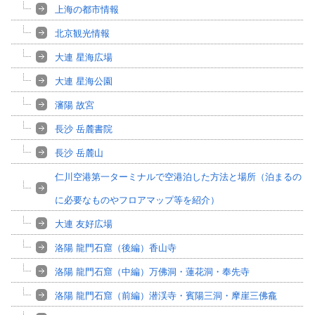
上海の都市情報
北京観光情報
大連 星海広場
大連 星海公園
瀋陽 故宮
長沙 岳麓書院
長沙 岳麓山
仁川空港第一ターミナルで空港泊した方法と場所（泊まるの
に必要なものやフロアマップ等を紹介）
大連 友好広場
洛陽 龍門石窟（後編）香山寺
洛陽 龍門石窟（中編）万佛洞・蓮花洞・奉先寺
洛陽 龍門石窟（前編）潜渓寺・賓陽三洞・摩崖三佛龕