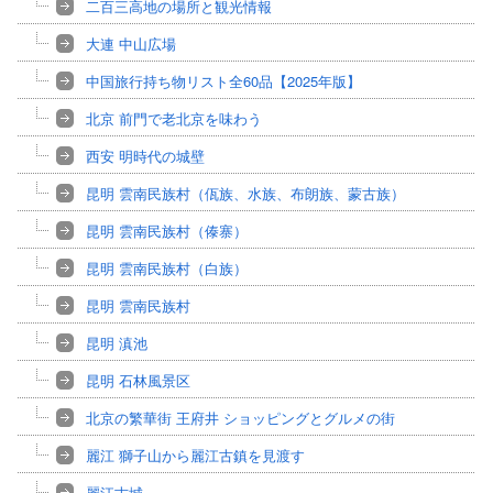
二百三高地の場所と観光情報
大連 中山広場
中国旅行持ち物リスト全60品【2025年版】
北京 前門で老北京を味わう
西安 明時代の城壁
昆明 雲南民族村（佤族、水族、布朗族、蒙古族）
昆明 雲南民族村（傣寨）
昆明 雲南民族村（白族）
昆明 雲南民族村
昆明 滇池
昆明 石林風景区
北京の繁華街 王府井 ショッピングとグルメの街
麗江 獅子山から麗江古鎮を見渡す
麗江古城