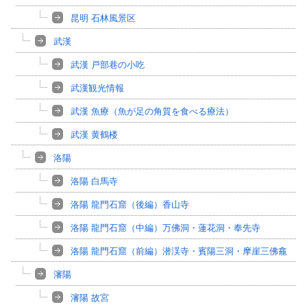
昆明 石林風景区
武漢
武漢 戸部巷の小吃
武漢観光情報
武漢 魚療（魚が足の角質を食べる療法）
武漢 黄鶴楼
洛陽
洛陽 白馬寺
洛陽 龍門石窟（後編）香山寺
洛陽 龍門石窟（中編）万佛洞・蓮花洞・奉先寺
洛陽 龍門石窟（前編）潜渓寺・賓陽三洞・摩崖三佛龕
瀋陽
瀋陽 故宮