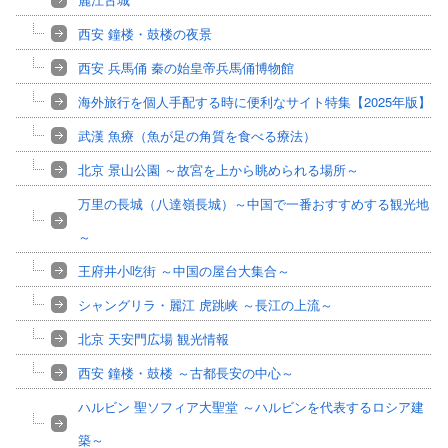
西安 鐘楼・鼓楼の夜景
西安 兵馬俑 秦の始皇帝兵馬俑博物館
海外旅行を個人手配する時に便利なサイト特集【2025年版】
武漢 魚療（魚が足の角質を食べる療法）
北京 景山公園 ～故宮を上から眺められる場所～
万里の長城（八達嶺長城）～中国で一番おすすめする観光地
～
王府井小吃街 ～中国の屋台大集合～
シャングリラ・麗江 虎跳峡 ～長江の上流～
北京 天安門広場 観光情報
西安 鐘楼・鼓楼 ～古都長安の中心～
ハルビン 聖ソフィア大聖堂 ～ハルビンを代表するロシア建
築～