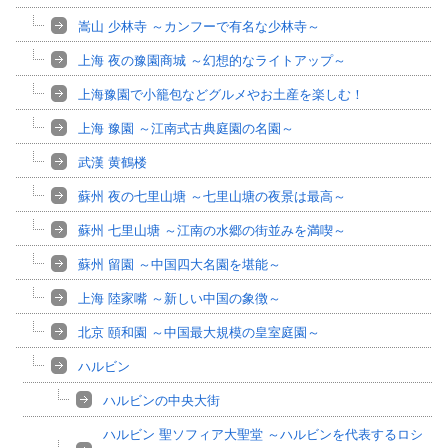
嵩山 少林寺 ～カンフーで有名な少林寺～
上海 夜の豫園商城 ～幻想的なライトアップ～
上海豫園で小籠包などグルメやお土産を楽しむ！
上海 豫園 ～江南式古典庭園の名園～
武漢 黄鶴楼
蘇州 夜の七里山塘 ～七里山塘の夜景は最高～
蘇州 七里山塘 ～江南の水郷の街並みを満喫～
蘇州 留園 ～中国四大名園を堪能～
上海 陸家嘴 ～新しい中国の象徴～
北京 頤和園 ～中国最大規模の皇室庭園～
ハルビン
ハルビンの中央大街
ハルビン 聖ソフィア大聖堂 ～ハルビンを代表するロシ