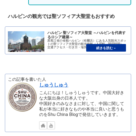
ハルビンの観光では聖ソフィア大聖堂もおすすめ
ハルビン 聖ソフィア大聖堂 ～ハルビンを代表す
るロシア建築～
黒竜江省の省都ハルビン（哈爾浜）にある人気観光スポッ
トの聖ソフィア大聖堂の観光情報（入場料、開場時間）、
交通アクセス・行き方・場所（地図）をご紹介します。聖
ソフィア大聖堂はロシア正教の教会として建設されたハル
ビンを代表するロシア建築物です。
この記事を書いた人
しゅうしゅう
こんにちは！しゅうしゅうです。中国大好き
な大阪出身の日本人です。
中国好きのみなさまに対して、中国に関して
私が本当に好きなものや本当に良いと思うも
のをShu China Blogで発信していきます。