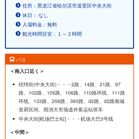
住所：黑龙江省哈尔滨市道里区中央大街
休日：·なし
入場料金：無料
観光時間目安：１～２時間
バス
＜南入口近く＞
经纬街(中央大街)・・・2路、14路、21路、97
路、102路、105路、106路、110路环线、111路
环线、133路、206路、383路、d2路、d2路南城
首府区间、雨润大市场道外客运站班车
中央大街[机场巴士站]・・・机场大巴3号线
＜中間＞