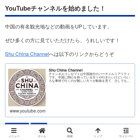
YouTubeチャンネルを始めました！
中国の有名観光地などの動画をUPしています。
ぜひ多くの方に見ていただけたら、うれしいです！
Shu China Channel
へは以下のリンクからどうぞ
Shu China Channel
チャンネルコンセプトは中国旅行のバーチャルリアリティ
です。中国に関心を持っている方々や行きたいけどいろい
ろな事情で行くのが難しい方々が動画を見て、少しでも中
国に行ったような疑似体験を感じて楽しんでもら...
www.youtube.com
ハルビン
観光
メニュー
ホーム
検索
トップ
サイドバー
ハルビン
無料