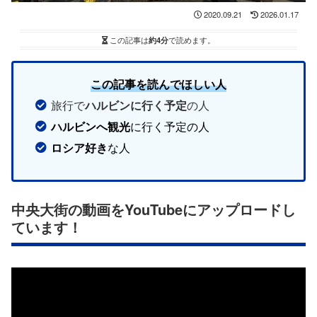
2020.09.21
2026.01.17
この記事は
約4分
で読めます。
この記事を読んでほしい人
旅行で
ハルビンに行く予定
の人
ハルビンへ観光
に行く予定の人
ロシア好き
な人
中央大街の動画をYouTubeにアップロードし
ています！