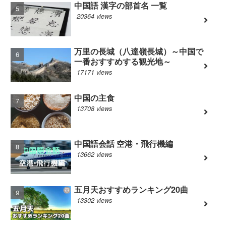
中国語 漢字の部首名 一覧
20364 views
万里の長城（八達嶺長城）～中国で
一番おすすめする観光地～
17171 views
中国の主食
13708 views
中国語会話 空港・飛行機編
13662 views
五月天おすすめランキング20曲
13302 views