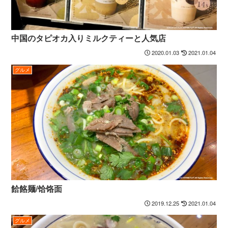
中国のタピオカ入りミルクティーと人気店
2020.01.03
2021.01.04
グルメ
餄餎麺/饸饹面
2019.12.25
2021.01.04
グルメ