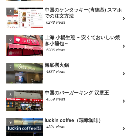
中国のケンタッキー(肯德基) スマホ
での注文方法
6278 views
上海 小楊生煎 ～安くておいしい焼
き小籠包～
5236 views
海底撈火鍋
4837 views
中国のバーガーキング 汉堡王
4559 views
luckin coffee（瑞幸咖啡）
4301 views