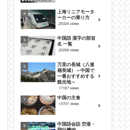
上海リニアモータ
ーカーの乗り方
25324 views
中国語 漢字の部首
名 一覧
20358 views
万里の長城（八達
嶺長城）～中国で
一番おすすめする
観光地～
17167 views
中国の主食
13707 views
中国語会話 空港・
飛行機編