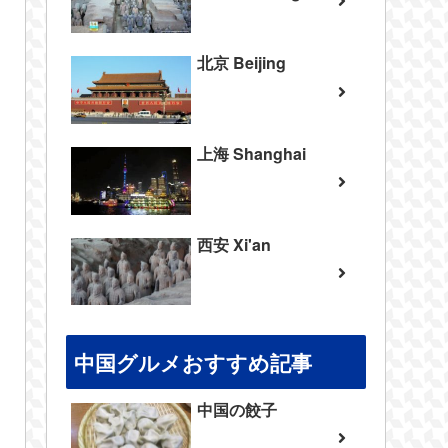
北京 Beijing
上海 Shanghai
西安 Xi'an
中国グルメおすすめ記事
中国の餃子