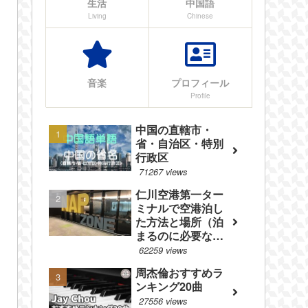
生活
中国語
Living
Chinese
音楽
プロフィール
Profile
中国の直轄市・
省・自治区・特別
行政区
71267 views
仁川空港第一ター
ミナルで空港泊し
た方法と場所（泊
まるのに必要なも
のやフロアマップ
62259 views
等を紹介）
周杰倫おすすめラ
ンキング20曲
27556 views