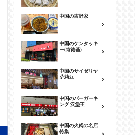
中国の吉野家
中国のケンタッキ
ー(肯德基)
中国のサイゼリヤ
萨莉亚
中国のバーガーキ
ング 汉堡王
中国の火鍋の名店
特集