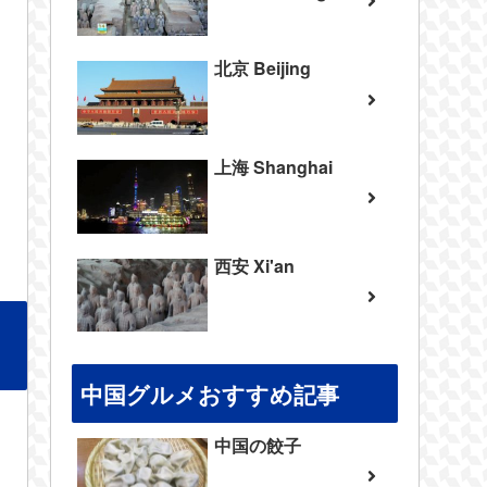
北京 Beijing
上海 Shanghai
西安 Xi'an
中国グルメおすすめ記事
中国の餃子