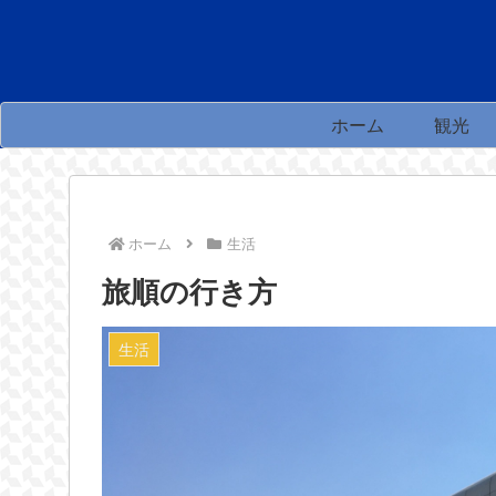
ホーム
観光
ホーム
生活
旅順の行き方
生活