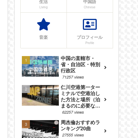
生活
中国語
Living
Chinese
音楽
プロフィール
Profile
中国の直轄市・
省・自治区・特別
行政区
71257 views
仁川空港第一ター
ミナルで空港泊し
た方法と場所（泊
まるのに必要なも
のやフロアマップ
62257 views
等を紹介）
周杰倫おすすめラ
ンキング20曲
27555 views