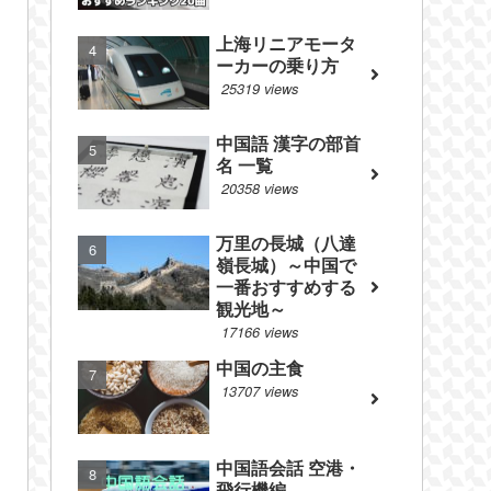
上海リニアモータ
ーカーの乗り方
25319 views
中国語 漢字の部首
名 一覧
20358 views
万里の長城（八達
嶺長城）～中国で
一番おすすめする
観光地～
17166 views
中国の主食
13707 views
中国語会話 空港・
飛行機編