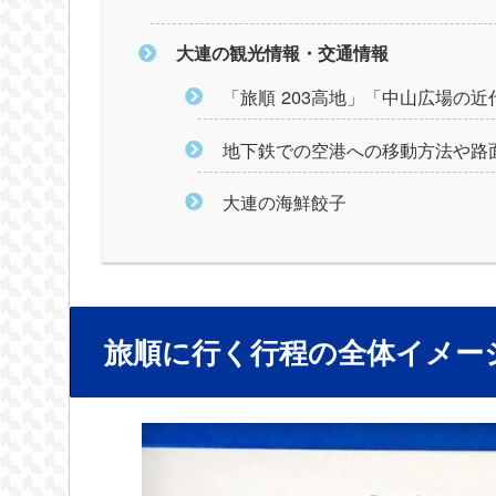
大連の観光情報・交通情報
「旅順 203高地」「中山広場の
地下鉄での空港への移動方法や路
大連の海鮮餃子
旅順に行く行程の全体イメー