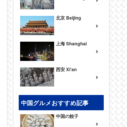
北京 Beijing
上海 Shanghai
西安 Xi'an
中国グルメおすすめ記事
中国の餃子