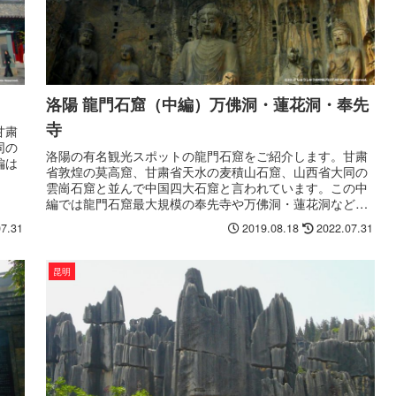
洛陽 龍門石窟（中編）万佛洞・蓮花洞・奉先
寺
甘粛
同の
洛陽の有名観光スポットの龍門石窟をご紹介します。甘粛
編は
省敦煌の莫高窟、甘粛省天水の麦積山石窟、山西省大同の
雲崗石窟と並んで中国四大石窟と言われています。この中
編では龍門石窟最大規模の奉先寺や万佛洞・蓮花洞などを
ご紹介します。
07.31
2019.08.18
2022.07.31
昆明