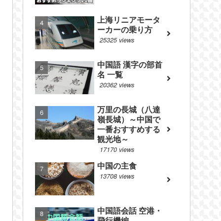
上海リニアモータ
ーカーの乗り方
25325 views
中国語 漢字の部首
名 一覧
20362 views
万里の長城（八達
嶺長城）～中国で
一番おすすめする
観光地～
17170 views
中国の主食
13708 views
中国語会話 空港・
飛行機編