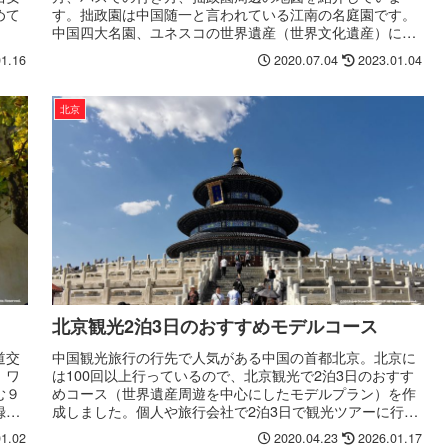
めて
す。拙政園は中国随一と言われている江南の名庭園です。
中国四大名園、ユネスコの世界遺産（世界文化遺産）に登
録されていて、蘇州で人気の観光スポットとなっていま
01.16
2020.07.04
2023.01.04
す。
北京
北京観光2泊3日のおすすめモデルコース
道交
中国観光旅行の行先で人気がある中国の首都北京。北京に
、ワ
は100回以上行っているので、北京観光で2泊3日のおすす
む９
めコース（世界遺産周遊を中心にしたモデルプラン）を作
録さ
成しました。個人や旅行会社で2泊3日で観光ツアーに行く
。
時の参考にしてください。
01.02
2020.04.23
2026.01.17