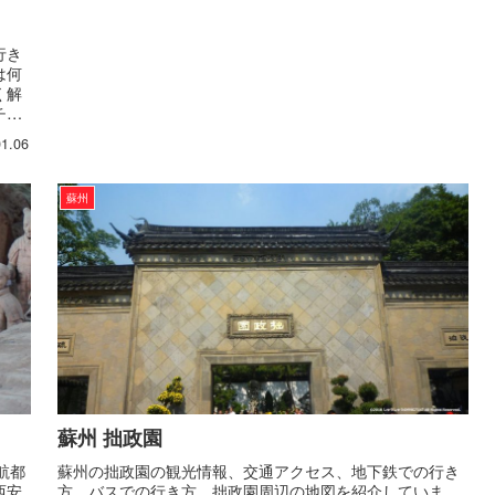
行き
は何
く解
チケ
01.06
蘇州
蘇州 拙政園
航都
蘇州の拙政園の観光情報、交通アクセス、地下鉄での行き
西安
方、バスでの行き方、拙政園周辺の地図を紹介していま