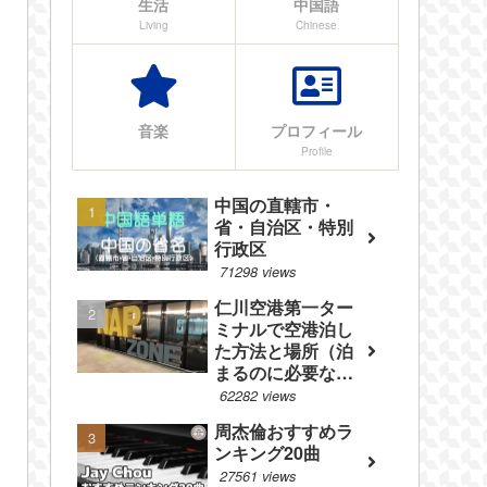
生活
中国語
Living
Chinese
音楽
プロフィール
Profile
中国の直轄市・
省・自治区・特別
行政区
71298 views
仁川空港第一ター
ミナルで空港泊し
た方法と場所（泊
まるのに必要なも
のやフロアマップ
62282 views
等を紹介）
周杰倫おすすめラ
ンキング20曲
27561 views