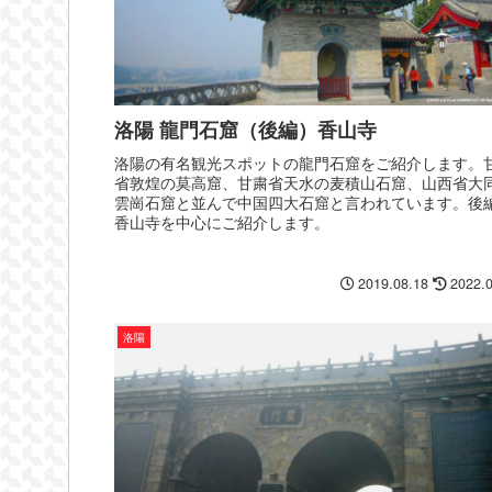
洛陽 龍門石窟（後編）香山寺
洛陽の有名観光スポットの龍門石窟をご紹介します。
省敦煌の莫高窟、甘粛省天水の麦積山石窟、山西省大
雲崗石窟と並んで中国四大石窟と言われています。後
香山寺を中心にご紹介します。
2019.08.18
2022.
洛陽