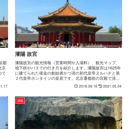
瀋陽 故宮
航都
瀋陽故宮の観光情報（営業時間や入場料）、観光マップ、
北京
地下鉄やバスでの行き方を紹介します。瀋陽故宮は1625年
めて
に建てられた後金の創始者かつ清の初代皇帝ヌルハチと第
２代皇帝ホンタイジの皇居です。北京遷都前の宮殿で清朝
の発祥地と言われています。
01.17
2019.09.16
2021.05.04
洛陽