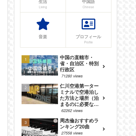
生活
中国語
Living
Chinese
音楽
プロフィール
Profile
中国の直轄市・
省・自治区・特別
行政区
71280 views
仁川空港第一ター
ミナルで空港泊し
た方法と場所（泊
まるのに必要なも
のやフロアマップ
62262 views
等を紹介）
周杰倫おすすめラ
ンキング20曲
27558 views