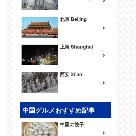
北京 Beijing
上海 Shanghai
西安 Xi'an
中国グルメおすすめ記事
中国の餃子