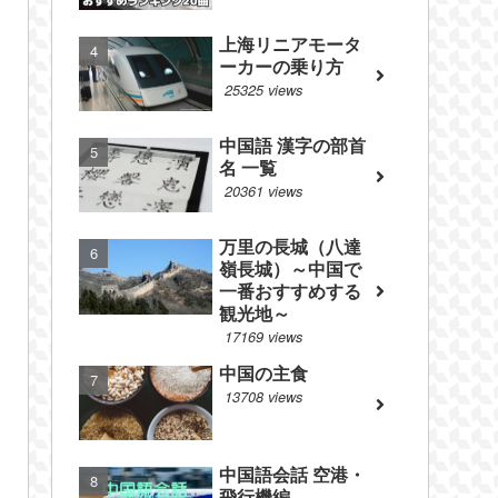
上海リニアモータ
ーカーの乗り方
25325 views
中国語 漢字の部首
名 一覧
20361 views
万里の長城（八達
嶺長城）～中国で
一番おすすめする
観光地～
17169 views
中国の主食
13708 views
中国語会話 空港・
飛行機編