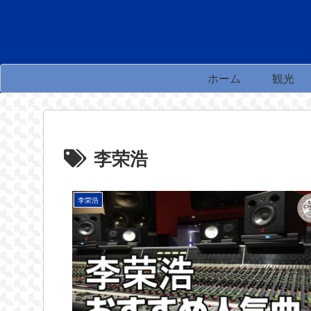
ホーム
観光
李荣浩
李荣浩