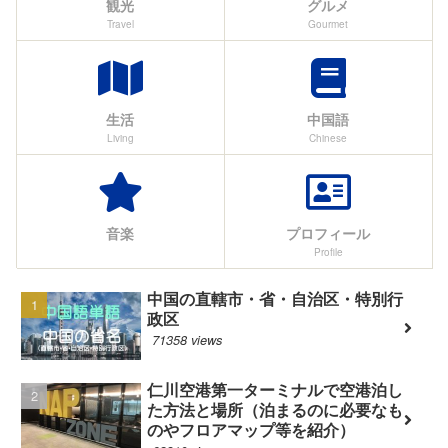
観光
グルメ
Travel
Gourmet
生活
中国語
Living
Chinese
音楽
プロフィール
Profile
中国の直轄市・省・自治区・特別行
政区
71358 views
仁川空港第一ターミナルで空港泊し
た方法と場所（泊まるのに必要なも
のやフロアマップ等を紹介）