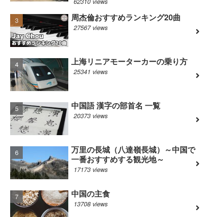
62310 views
周杰倫おすすめランキング20曲
27567 views
上海リニアモーターカーの乗り方
25341 views
中国語 漢字の部首名 一覧
20373 views
万里の長城（八達嶺長城）～中国で
一番おすすめする観光地～
17173 views
中国の主食
13708 views