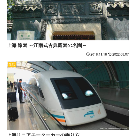
上海 豫園 ～江南式古典庭園の名園～
2018.11.18
2022.08.07
生活
上海リニアモーターカーの乗り方