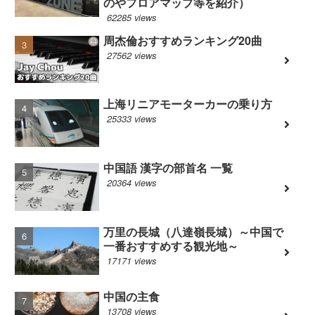
のやフロアマップ等を紹介）
62285 views
周杰倫おすすめランキング20曲
27562 views
上海リニアモーターカーの乗り方
25333 views
中国語 漢字の部首名 一覧
20364 views
万里の長城（八達嶺長城）～中国で
一番おすすめする観光地～
17171 views
中国の主食
13708 views