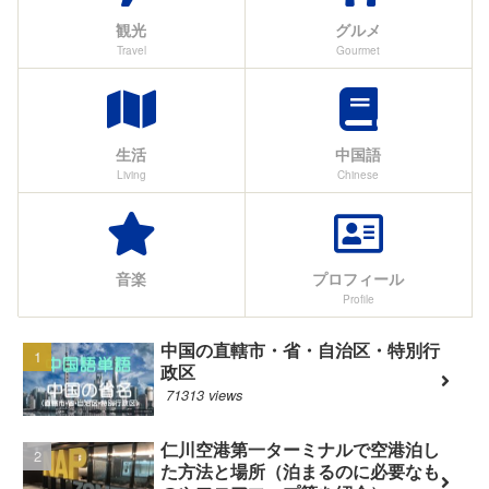
観光
グルメ
Travel
Gourmet
生活
中国語
Living
Chinese
音楽
プロフィール
Profile
中国の直轄市・省・自治区・特別行
政区
71313 views
仁川空港第一ターミナルで空港泊し
た方法と場所（泊まるのに必要なも