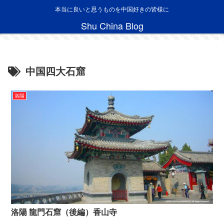
本当に良いと思うものを中国好きの皆様に
Shu China Blog
中国四大石窟
洛陽
洛陽 龍門石窟（後編）香山寺