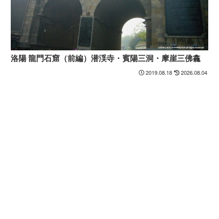
洛陽 龍門石窟（前編）潜渓寺・賓陽三洞・摩崖三佛龕
2019.08.18
2026.08.04