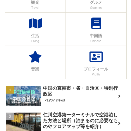
観光
グルメ
Travel
Gourmet
生活
中国語
Living
Chinese
音楽
プロフィール
Profile
中国の直轄市・省・自治区・特別行
政区
71267 views
仁川空港第一ターミナルで空港泊し
た方法と場所（泊まるのに必要なも
のやフロアマップ等を紹介）