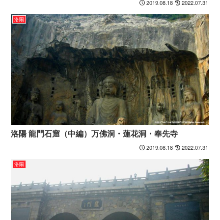
2019.08.18
2022.07.31
洛陽
洛陽 龍門石窟（中編）万佛洞・蓮花洞・奉先寺
2019.08.18
2022.07.31
洛陽