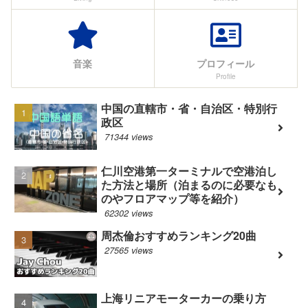
音楽
プロフィール
Profile
中国の直轄市・省・自治区・特別行
政区
71344 views
仁川空港第一ターミナルで空港泊し
た方法と場所（泊まるのに必要なも
のやフロアマップ等を紹介）
62302 views
周杰倫おすすめランキング20曲
27565 views
上海リニアモーターカーの乗り方