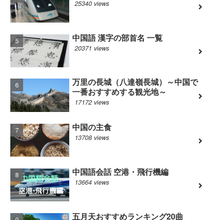
25340 views
中国語 漢字の部首名 一覧
20371 views
万里の長城（八達嶺長城）～中国で
一番おすすめする観光地～
17172 views
中国の主食
13708 views
中国語会話 空港・飛行機編
13664 views
五月天おすすめランキング20曲