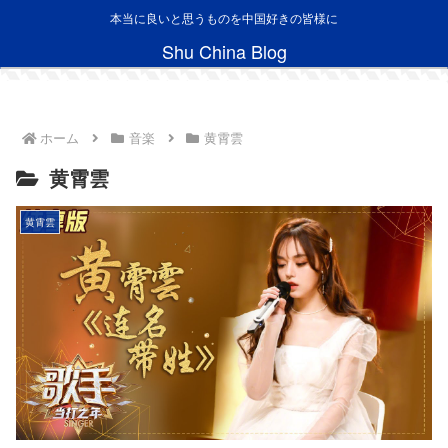
本当に良いと思うものを中国好きの皆様に
Shu China Blog
ホーム
音楽
黄霄雲
黄霄雲
黄霄雲