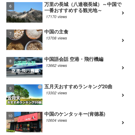
万里の長城（八達嶺長城）～中国で
一番おすすめする観光地～
17170 views
中国の主食
13708 views
中国語会話 空港・飛行機編
13662 views
五月天おすすめランキング20曲
13302 views
中国のケンタッキー(肯德基)
10604 views