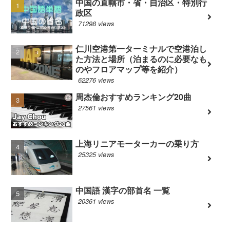
中国の直轄市・省・自治区・特別行
政区
71298 views
仁川空港第一ターミナルで空港泊し
た方法と場所（泊まるのに必要なも
のやフロアマップ等を紹介）
62276 views
周杰倫おすすめランキング20曲
27561 views
上海リニアモーターカーの乗り方
25325 views
中国語 漢字の部首名 一覧
20361 views