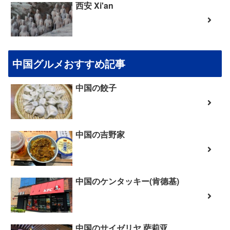
西安 Xi'an
中国グルメおすすめ記事
中国の餃子
中国の吉野家
中国のケンタッキー(肯德基)
中国のサイゼリヤ 萨莉亚