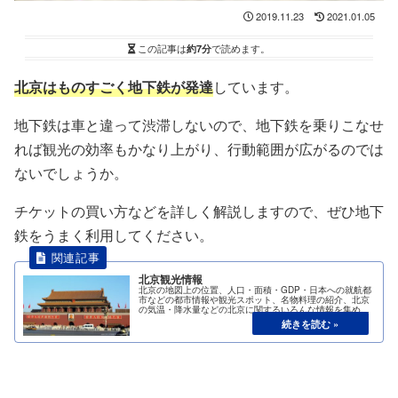
2019.11.23
2021.01.05
この記事は
約7分
で読めます。
北京はものすごく地下鉄が発達
しています。
地下鉄は車と違って渋滞しないので、地下鉄を乗りこなせ
れば観光の効率もかなり上がり、行動範囲が広がるのでは
ないでしょうか。
チケットの買い方などを詳しく解説しますので、ぜひ地下
鉄をうまく利用してください。
北京観光情報
北京の地図上の位置、人口・面積・GDP・日本への就航都
市などの都市情報や観光スポット、名物料理の紹介、北京
の気温・降水量などの北京に関するいろんな情報を集めて
みました。