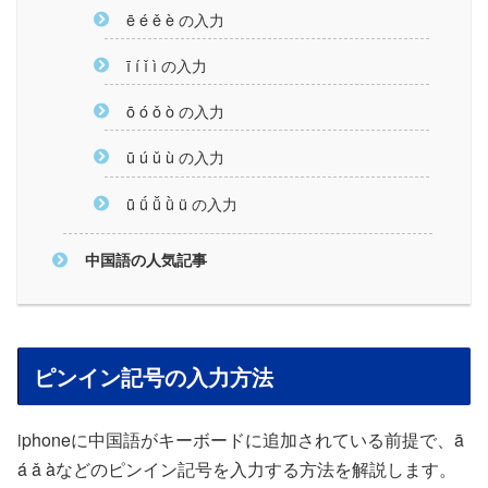
ē é ě è の入力
ī í ǐ ì の入力
ō ó ǒ ò の入力
ū ú ǔ ù の入力
ǖ ǘ ǚ ǜ ü の入力
中国語の人気記事
ピンイン記号の入力方法
iphoneに中国語がキーボードに追加されている前提で、ā
á ǎ àなどのピンイン記号を入力する方法を解説します。