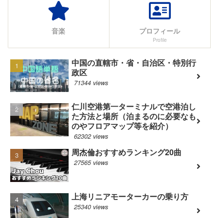
音楽
プロフィール
Profile
中国の直轄市・省・自治区・特別行
政区
71344 views
仁川空港第一ターミナルで空港泊し
た方法と場所（泊まるのに必要なも
のやフロアマップ等を紹介）
62302 views
周杰倫おすすめランキング20曲
27565 views
上海リニアモーターカーの乗り方
25340 views