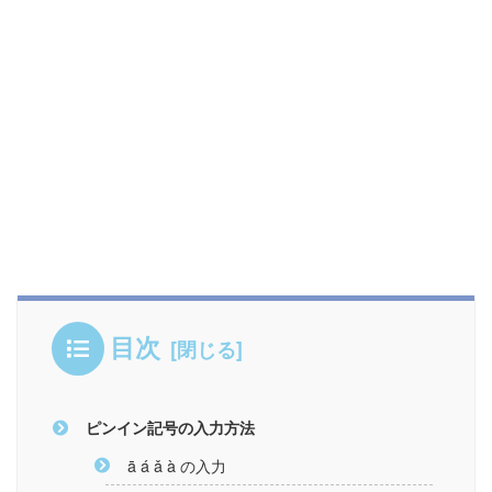
目次
ピンイン記号の入力方法
ā á ǎ à の入力