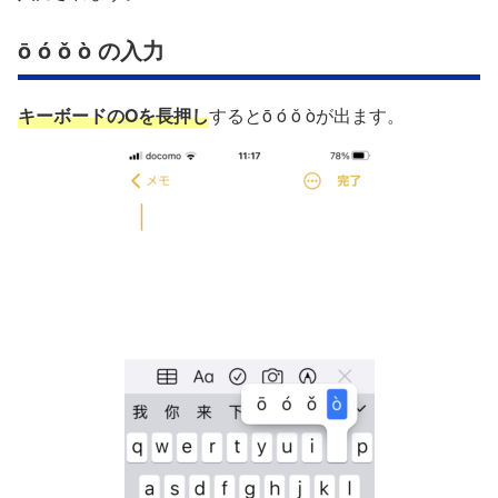
ō ó ǒ ò の入力
キーボードの
O
を長押し
するとō ó ǒ òが出ます。