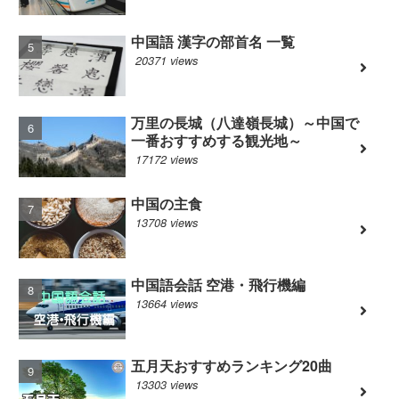
中国語 漢字の部首名 一覧
20371 views
万里の長城（八達嶺長城）～中国で
一番おすすめする観光地～
17172 views
中国の主食
13708 views
中国語会話 空港・飛行機編
13664 views
五月天おすすめランキング20曲
13303 views