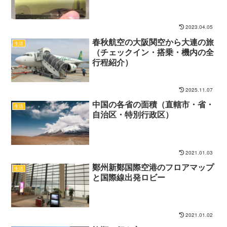
2023.04.05
春秋航空の大阪関空から大連の旅
生活
（チェックイン・搭乗・機内の全
行程紹介）
2025.11.07
中国の各省の面積（直轄市・省・
生活
自治区・特別行政区）
2021.01.03
鄭州新鄭国際空港のフロアマップ
生活
と国際線出発ロビー
2021.01.02