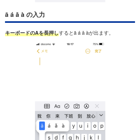
ā á ǎ à の入力
キーボードのAを長押し
するとā á ǎ àが出ます。