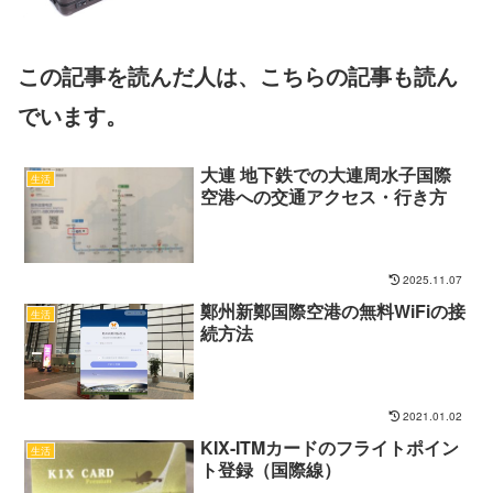
この記事を読んだ人は、こちらの記事も読ん
でいます。
大連 地下鉄での大連周水子国際
生活
空港への交通アクセス・行き方
2025.11.07
鄭州新鄭国際空港の無料WiFiの接
生活
続方法
2021.01.02
KIX-ITMカードのフライトポイン
生活
ト登録（国際線）