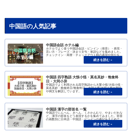
中国語の人気記事
中国語会話 ホテル編
ホテルでよく使う中国語会話・ピンイン（発音）・表現・
言い方・フレーズ・決まり文句・単語などを集めました。
チェックイン・両替・チェックアウト時の表現や何かを依
頼するときの表現やトラブル対応時の表現など、ホテルで
よく利用する中国語会話を紹介します。
中国語 四字熟語 大惊小怪・莫名其妙・饱食终
日・大同小异
中国語でよく利用される四字熟語から大驚小怪/大惊小怪・
莫名其妙・飽食終日/饱食终日・大同小異/大同小异の意味
や例文を解説しています。
中国語 漢字の部首名 一覧
中国語でにんべん、きへん、くさかんむり、やまいだれな
ど、漢字の部首をどう表現するかを集めてみました。部首
の画数別に日本語・中国語・ピンインの表記をまとめてみ
ましたのでご活用ください。