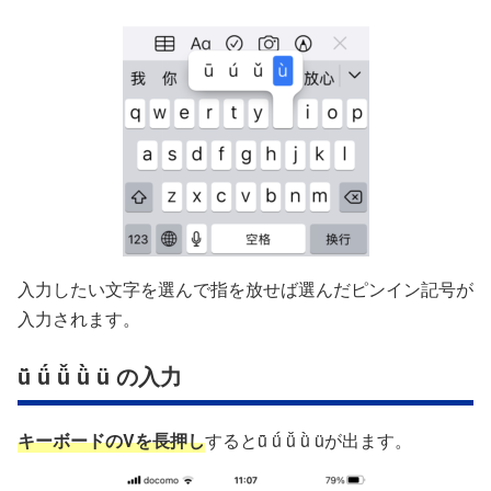
入力したい文字を選んで指を放せば選んだピンイン記号が
入力されます。
ǖ ǘ ǚ ǜ ü の入力
キーボードのVを長押し
するとǖ ǘ ǚ ǜ üが出ます。