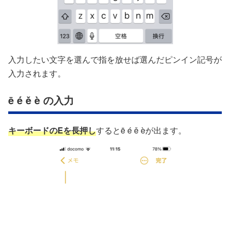
入力したい文字を選んで指を放せば選んだピンイン記号が
入力されます。
ē é ě è の入力
キーボードのEを長押し
するとē é ě èが出ます。