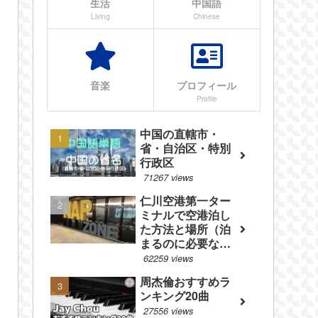
生活
中国語
Living
Chinese
音楽
プロフィール
Profile
中国の直轄市・
省・自治区・特別
行政区
71267 views
仁川空港第一ター
ミナルで空港泊し
た方法と場所（泊
まるのに必要なも
のやフロアマップ
62259 views
等を紹介）
周杰倫おすすめラ
ンキング20曲
27556 views