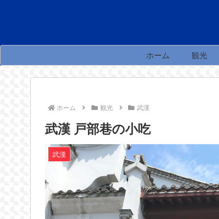
ホーム
観光
ホーム
観光
武漢
武漢 戸部巷の小吃
武漢