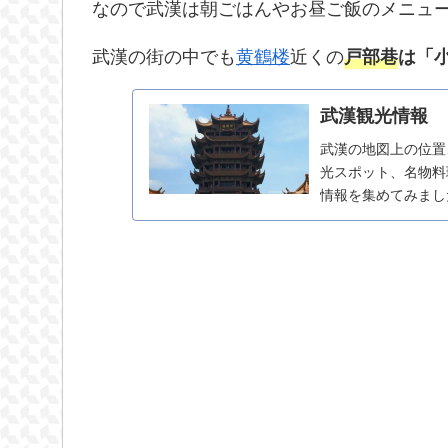
なので武漢は朝ごはんやお昼ご飯のメニュ
武漢の街の中でも
黄鶴楼
近くの
戸部巷
は「
武漢観光情報
武漢の地図上の位置
光スポット、名物料
情報を集めてみまし
す。