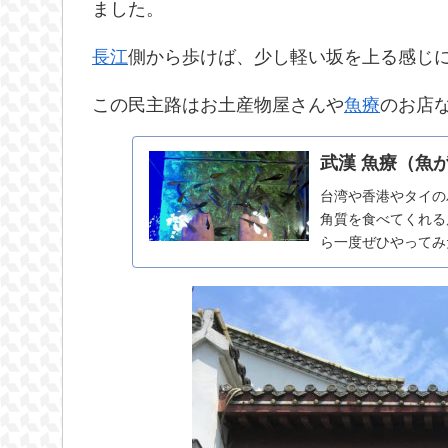
ました。
長江
側から歩けば、少し軽い坂を上る感じ
この民主路はお土産物屋さんや
魚療
のお店
武漢 魚療（魚
台湾や香港やタイの
角質を食べてくれる
ら一度ぜひやってみ