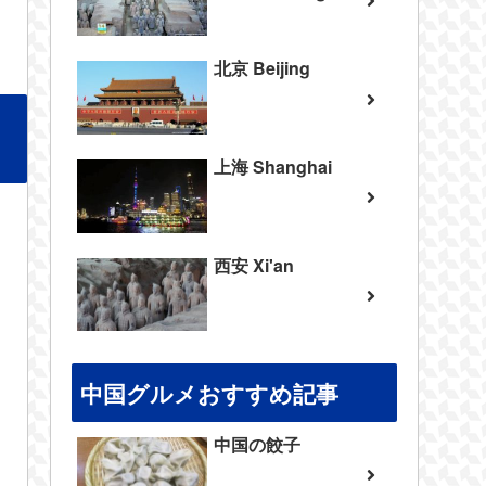
北京 Beijing
上海 Shanghai
西安 Xi'an
中国グルメおすすめ記事
中国の餃子