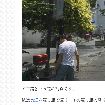
民主路という道の写真です。
私は
長江
を渡し船で渡り、その渡し船の降