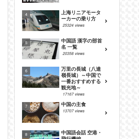
上海リニアモータ
ーカーの乗り方
25324 views
中国語 漢字の部首
名 一覧
20358 views
万里の長城（八達
嶺長城）～中国で
一番おすすめする
観光地～
17167 views
中国の主食
13707 views
中国語会話 空港・
飛行機編