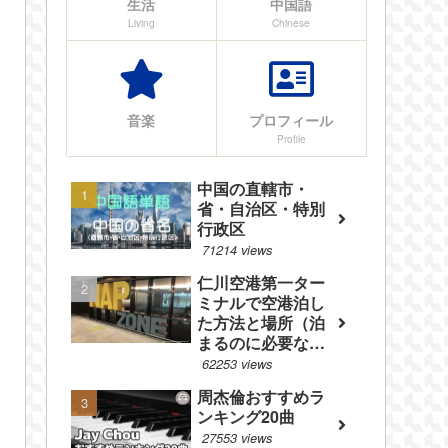
生活
中国語
Living
Chinese
音楽
プロフィール
Profile
中国の直轄市・
省・自治区・特別
行政区
71214 views
仁川空港第一ター
ミナルで空港泊し
た方法と場所（泊
まるのに必要なも
のやフロアマップ
62253 views
等を紹介）
周杰倫おすすめラ
ンキング20曲
27553 views