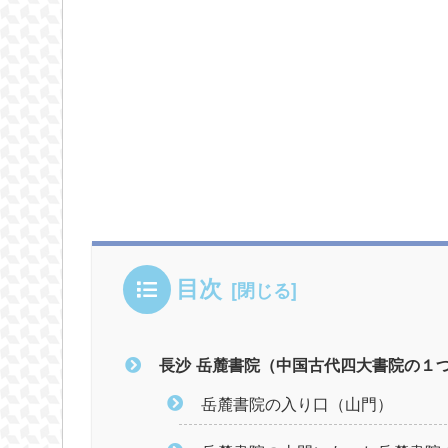
目次
長沙 岳麓書院（中国古代四大書院の１
岳麓書院の入り口（山門）