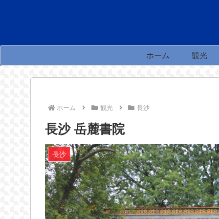
ホーム
観光
ホーム
観光
長沙
長沙 岳麓書院
長沙