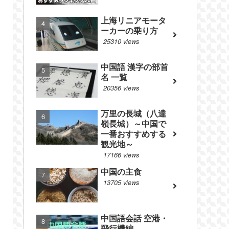
上海リニアモータ
ーカーの乗り方
25310 views
中国語 漢字の部首
名 一覧
20356 views
万里の長城（八達
嶺長城）～中国で
一番おすすめする
観光地～
17166 views
中国の主食
13705 views
中国語会話 空港・
飛行機編