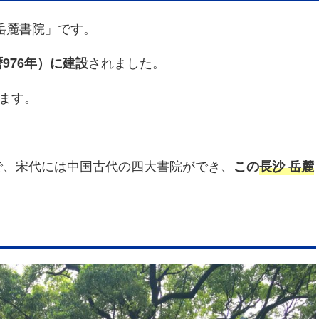
岳麓書院」です。
されました。
976年）に建設
ります。
で、宋代には中国古代の四大書院ができ、
この
長沙 岳麓