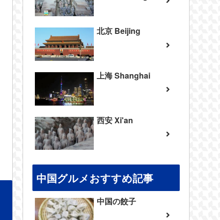
北京 Beijing
上海 Shanghai
西安 Xi'an
中国グルメおすすめ記事
中国の餃子