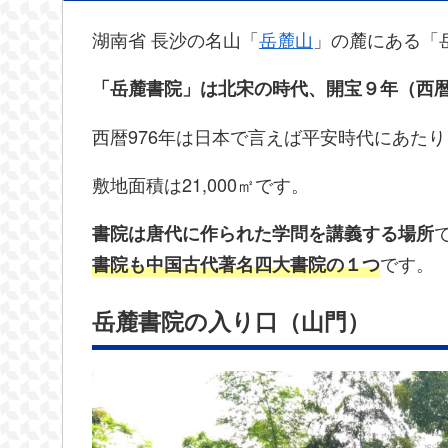
湖南省 長沙の名山「
岳麓山
」の麓にある「
「岳麓書院」は北宋の時代、開宝９年（西暦
西暦976年は日本で言えば平安時代にあた
敷地面積は21,000㎡です。
書院は唐代に作られた学問を講義する場所
です。
書院も中国古代著名四大書院の１つ
岳麓書院の入り口（山門）