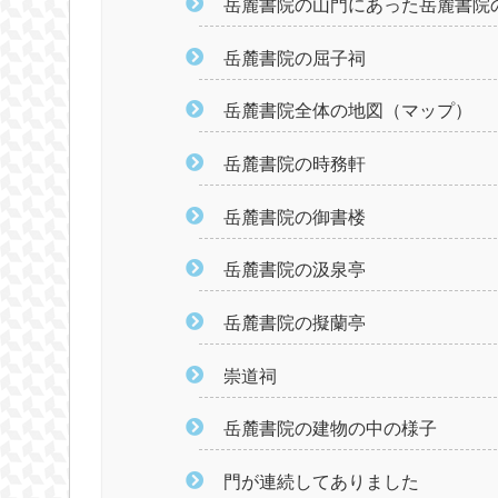
岳麓書院の山門にあった岳麓書院
岳麓書院の屈子祠
岳麓書院全体の地図（マップ）
岳麓書院の時務軒
岳麓書院の御書楼
岳麓書院の汲泉亭
岳麓書院の擬蘭亭
崇道祠
岳麓書院の建物の中の様子
門が連続してありました