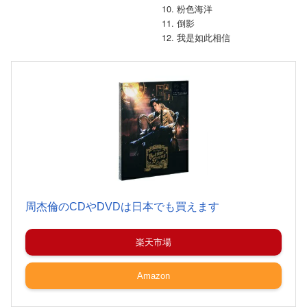
10. 粉色海洋
11. 倒影
12. 我是如此相信
周杰倫のCDやDVDは日本でも買えます
楽天市場
Amazon