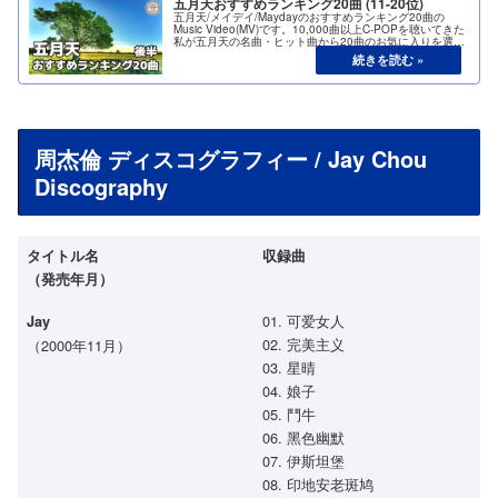
五月天おすすめランキング20曲 (11-20位)
五月天/メイデイ/Maydayのおすすめランキング20曲の
Music Video(MV)です。10,000曲以上C-POPを聴いてきた
私が五月天の名曲・ヒット曲から20曲のお気に入りを選び
ました。今回は後半の11位から20位です。
周杰倫 ディスコグラフィー / Jay Chou
Discography
タイトル名
収録曲
（発売年月）
01. 可爱女人
Jay
02. 完美主义
（2000年11月）
03. 星晴
04. 娘子
05. 鬥牛
06. 黑色幽默
07. 伊斯坦堡
08. 印地安老斑鸠