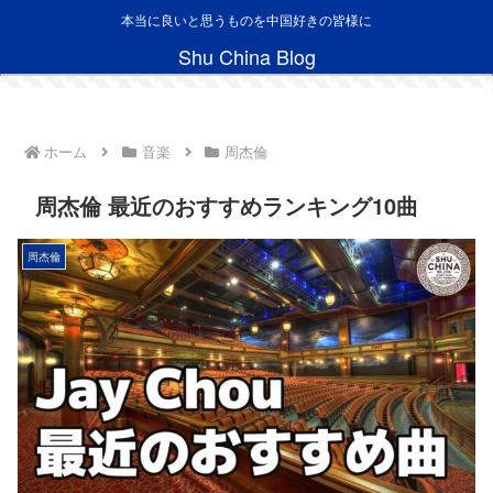
本当に良いと思うものを中国好きの皆様に
Shu China Blog
ホーム
音楽
周杰倫
周杰倫 最近のおすすめランキング10曲
周杰倫