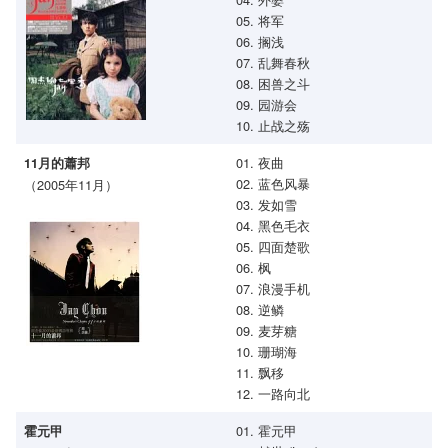
05. 将军
06. 搁浅
07. 乱舞春秋
08. 困兽之斗
09. 园游会
10. 止战之殇
01. 夜曲
11月的蕭邦
02. 蓝色风暴
（2005年11月）
03. 发如雪
04. 黑色毛衣
05. 四面楚歌
06. 枫
07. 浪漫手机
08. 逆鳞
09. 麦芽糖
10. 珊瑚海
11. 飘移
12. 一路向北
01. 霍元甲
霍元甲