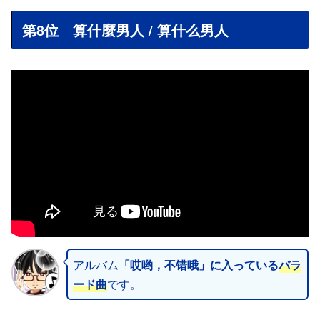
第8位 算什麼男人 / 算什么男人
アルバム
「哎哟，不错哦」に入っている
バラ
ード曲
です。