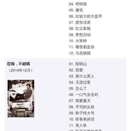
04. 明明就
05. 傻笑
06. 比较大的大提琴
07. 爱你没差
08. 红尘客栈
09. 梦想启动
10. 大笨钟
11. 哪里都是你
12. 乌克丽丽
01. 阳明山
哎呦，不錯哦
02. 窃爱
（2014年12月）
03. 算什么男人
04. 天涯过客
05. 怎么了
06. 一口气全念对
07. 我要夏天
08. 手写的从前
09. 鞋子特大号
10. 听爸爸的话
11. 美人鱼