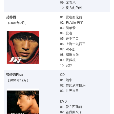
09. 龙卷风
10. 反方向的种
01. 爱在西元前
范特西
02. 爸,我回来了
（2001年9月）
03. 简单爱
04. 忍者
05. 开不了口
06. 上海一九四三
07. 对不起
08. 威廉古堡
09. 双截棍
10. 安静
CD
范特西Plus
01. 蜗牛
（2001年12月）
02. 你比从前快乐
03. 世界末日
DVD
01. 爱在西元前
02. 爸我回来了