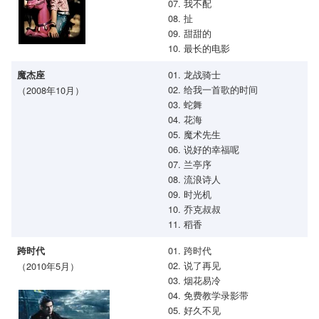
07. 我不配
08. 扯
09. 甜甜的
10. 最长的电影
01. 龙战骑士
魔杰座
02. 给我一首歌的时间
（2008年10月）
03. 蛇舞
04. 花海
05. 魔术先生
06. 说好的幸福呢
07. 兰亭序
08. 流浪诗人
09. 时光机
10. 乔克叔叔
11. 稻香
01. 跨时代
跨时代
02. 说了再见
（2010年5月）
03. 烟花易冷
04. 免费教学录影带
05. 好久不见