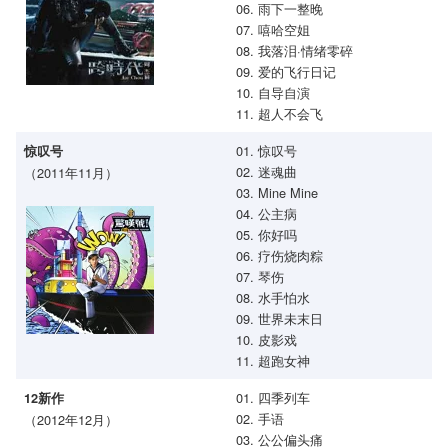
06. 雨下一整晚
07. 嘻哈空姐
08. 我落泪·情绪零碎
09. 爱的飞行日记
10. 自导自演
11. 超人不会飞
01. 惊叹号
惊叹号
02. 迷魂曲
（2011年11月）
03. Mine Mine
04. 公主病
05. 你好吗
06. 疗伤烧肉粽
07. 琴伤
08. 水手怕水
09. 世界未末日
10. 皮影戏
11. 超跑女神
01. 四季列车
12新作
02. 手语
（2012年12月）
03. 公公偏头痛