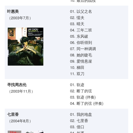
10. 最后的战役
01. 以父之名
叶惠美
02. 懦夫
（2003年7月）
03. 晴天
04. 三年二班
05. 东风破
06. 你听得到
07. 同一种调调
08. 她的睫毛
09. 爱情悬崖
10. 梯田
11. 双刀
01. 轨迹
寻找周杰伦
02. 断了的弦
（2003年11月）
03. 轨迹 (伴奏)
04. 断了的弦 (伴奏)
01. 我的地盘
七里香
02. 七里香
（2004年8月）
03. 借口
04. 外婆