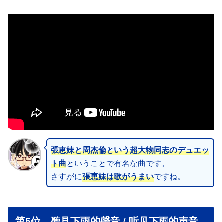
張恵妹と周杰倫という超大物同志のデュエッ
ト曲
ということで有名な曲です。
さすがに
張恵妹は歌がうまい
ですね。
第5位 聽見下雨的聲音 / 听见下雨的声音