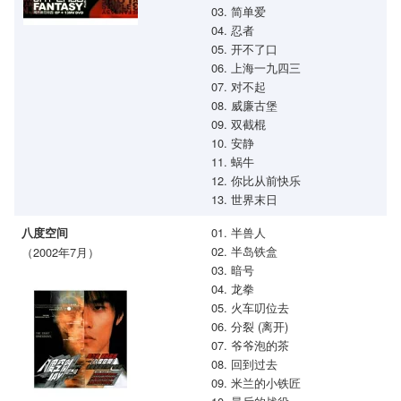
03. 简单爱
04. 忍者
05. 开不了口
06. 上海一九四三
07. 对不起
08. 威廉古堡
09. 双截棍
10. 安静
11. 蜗牛
12. 你比从前快乐
13. 世界末日
01. 半兽人
八度空间
02. 半岛铁盒
（2002年7月）
03. 暗号
04. 龙拳
05. 火车叨位去
06. 分裂 (离开)
07. 爷爷泡的茶
08. 回到过去
09. 米兰的小铁匠