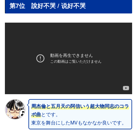
第7位 說好不哭 / 说好不哭
周杰倫と五月天の阿信いう超大物同志のコラ
ボ曲
とです。
東京を舞台にしたMVもなかなか良いです。