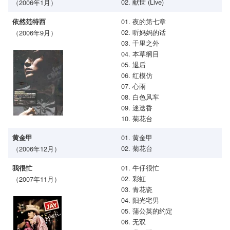
02. 献世 (Live)
（2006年1月）
01. 夜的第七章
依然范特西
02. 听妈妈的话
（2006年9月）
03. 千里之外
04. 本草纲目
05. 退后
06. 红模仿
07. 心雨
08. 白色风车
09. 迷迭香
10. 菊花台
01. 黄金甲
黄金甲
02. 菊花台
（2006年12月）
01. 牛仔很忙
我很忙
02. 彩虹
（2007年11月）
03. 青花瓷
04. 阳光宅男
05. 蒲公英的约定
06. 无双