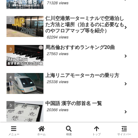
71328 views
仁川空港第一ターミナルで空港泊し
た方法と場所（泊まるのに必要なも
のやフロアマップ等を紹介）
62294 views
周杰倫おすすめランキング20曲
27563 views
上海リニアモーターカーの乗り方
25338 views
中国語 漢字の部首名 一覧
20366 views
万里の長城（八達嶺長城）～中国で
メニュー
ホーム
検索
トップ
サイドバー
一番おすすめする観光地～