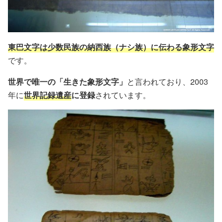
東巴文字は少数民族の納西族（ナシ族）に伝わる象形文字
です。
世界で唯一の「生きた象形文字」
と言われており、2003
年に
世界記録遺産
に登録
されています。