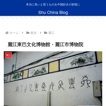
本当に良いと思うものを中国好きの皆様に
Shu China Blog
ホーム
観光
麗江
麗江東巴文化博物館・麗江市博物院
麗江