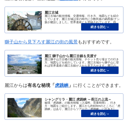
麗江古城
麗江古城の観光情報、交通情報、行き方、地図などを紹介
しています。麗江古城は宋の時代に少数民族の納西族/ナシ
族が建設しました。世界遺産にも登録されています。四方
街、木府、五鳳楼などの観光スポットがあります。
獅子山から見下ろす麗江の街の風景
もおすすめです。
麗江 獅子山から麗江古鎮を見渡す
麗江獅子山万古楼の観光情報、チケット売り場までの行き
方、地図などを紹介しています。麗江古城から獅子山に登
れば世界遺産の麗江古鎮が上から見下ろせます。麗江の伝
統的な黒系の瓦屋根の家が立ち並び、昔ながらの伝統的な
町の景色を堪能できます。
麗江からは
有名な秘境「
虎跳峡
」
に行くことができます。
シャングリラ・麗江 虎跳峡 ～長江の上流～
秘境「虎跳峡」の観光情報（入場料、営業時間）、行き
方・地図をご紹介します。麗江から約60kmのところに「虎
跳峡」はあり、麗江からツアーで「虎跳峡」に行きまし
た。「虎跳峡」は雲南省麗江市とデチェン・チベット族自
治州シャングリラ（香格里拉）市の中間に位置していま
す。