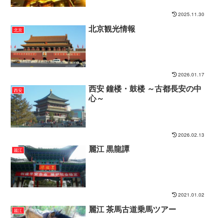
2025.11.30
北京観光情報
北京
2026.01.17
西安 鐘楼・鼓楼 ～古都長安の中
西安
心～
2026.02.13
麗江 黒龍譚
麗江
2021.01.02
麗江 茶馬古道乗馬ツアー
麗江