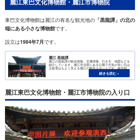
麗江東巴文化博物館・麗江市博物院
東巴文化博物館は麗江の有名な観光地の
「黒龍譚」の北の
端にある小さな博物館
です。
設立は
1984年7月
です。
麗江 黒龍譚
麗江の黒龍譚の観光情報、交通情報、行き方、地図などを
紹介しています。麗江市北部にある公園で天気が良い日は
玉龍雪山もよく見える麗江の観光スポットです。南方頤和
園とも呼ばれていて、北京の有名な頤和園のように山あり
水ありの中国式庭園です。
麗江東巴文化博物館・麗江市博物院の入り口