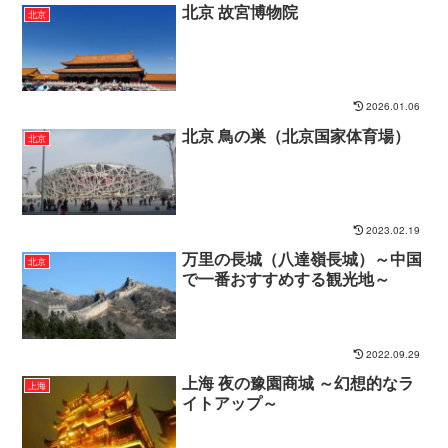
北京 故宮博物院
北京
2026.01.06
北京 鳥の巣（北京国家体育場）
北京
2023.02.19
万里の長城（八達嶺長城）～中国
北京
で一番おすすめする観光地～
2022.09.29
上海 夜の豫園商城 ～幻想的なラ
上海
イトアップ～