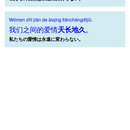
Wǒmen zhī jiān de àiqíng tiānchángdìjiǔ.
我们之间的爱情
。
天长地久
私たちの愛情は永遠に変わらない。