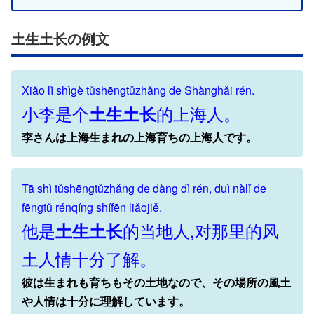
土生土长の例文
Xiǎo lǐ shìgè tǔshēngtǔzhǎng de Shànghǎi rén.
小李是个
的上海人。
土生土长
李さんは上海生まれの上海育ちの上海人です。
Tā shì tǔshēngtǔzhǎng de dàng dì rén, duì nàlǐ de
fēngtǔ rénqíng shífēn liǎojiě.
他是
的当地人,对那里的风
土生土长
土人情十分了解。
彼は生まれも育ちもその土地なので、その場所の風土
や人情は十分に理解しています。