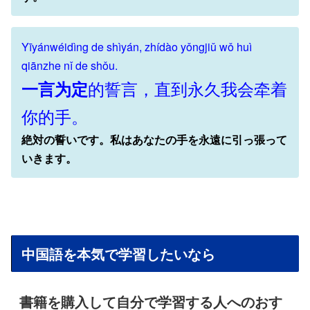
Yīyánwéidìng de shìyán, zhídào yǒngjiǔ wǒ huì
qiānzhe nǐ de shǒu.
的誓言，直到永久我会牵着
一言为定
你的手。
絶対の誓いです。私はあなたの手を永遠に引っ張って
いきます。
中国語を本気で学習したいなら
書籍を購入して自分で学習する人へのおす