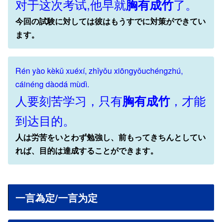
对于这次考试,他早就
了。
胸有成竹
今回の試験に対しては彼はもうすでに対策ができてい
ます。
Rén yào kèkǔ xuéxí, zhǐyǒu xiōngyǒuchéngzhú,
cáinéng dàodá mùdì.
人要刻苦学习，只有
，才能
胸有成竹
到达目的。
人は労苦をいとわず勉強し、前もってきちんとしてい
れば、目的は達成することができます。
一言為定/一言为定