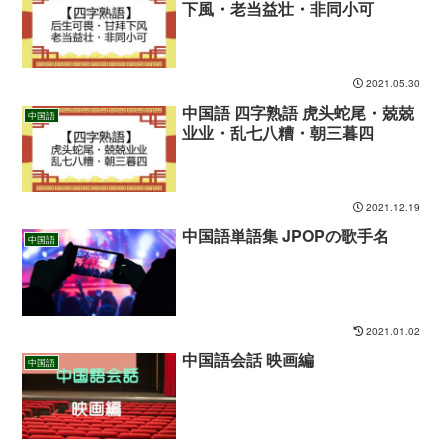
下風・老当益壮・非同小可
2021.05.30
中国語 四字熟語 虎头蛇尾・兢兢
中国語
业业・乱七八糟・朝三暮四
2021.12.19
中国語単語集 JPOPの歌手名
中国語
2021.01.02
中国語会話 映画編
中国語