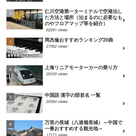
仁川空港第一ターミナルで空港泊し
た方法と場所（泊まるのに必要なも
のやフロアマップ等を紹介）
62291 views
周杰倫おすすめランキング20曲
27562 views
上海リニアモーターカーの乗り方
25335 views
中国語 漢字の部首名 一覧
20364 views
万里の長城（八達嶺長城）～中国で
一番おすすめする観光地～
17171 views