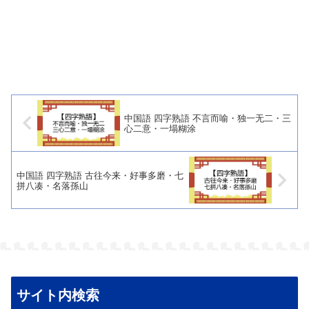
中国語 四字熟語 不言而喻・独一无二・三
心二意・一塌糊涂
中国語 四字熟語 古往今来・好事多磨・七
拼八凑・名落孫山
サイト内検索