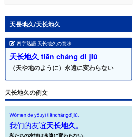
天長地久/天长地久
四字熟語 天长地久の意味
天长地久 tiān cháng dì jiǔ
（天や地のように）永遠に変わらない
天长地久の例文
Wǒmen de yǒuyì tiānchángdìjiǔ.
我们的友谊
。
天长地久
私たちの友情は永遠に変わらない。