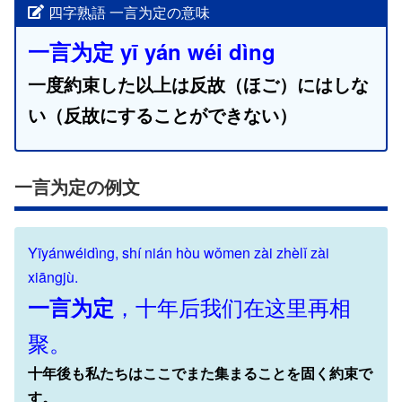
四字熟語 一言为定の意味
一言为定 yī yán wéi dìng
一度約束した以上は反故（ほご）にはしな
い（反故にすることができない）
一言为定の例文
Yīyánwéidìng, shí nián hòu wǒmen zài zhèlǐ zài
xiāngjù.
，十年后我们在这里再相
一言为定
聚。
十年後も私たちはここでまた集まることを固く約束で
す。