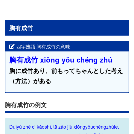
胸有成竹
四字熟語 胸有成竹の意味
胸有成竹 xiōng yǒu chéng zhú
胸に成竹あり、前もってちゃんとした考え
（方法）がある
胸有成竹の例文
Duìyú zhè cì kǎoshì, tā zǎo jiù xiōngyǒuchéngzhúle.