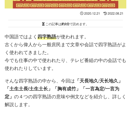
2020.12.21
2022.08.21
この記事は
約3分
で読めます。
中国語ではよく
四字熟語
が使われます。
古くから偉人から一般庶民まで文章や会話で四字熟語がよ
く使われてきました。
今でも仕事の中で使われたり、テレビ番組の中の会話でも
使われたりしています。
そんな四字熟語の中から、今回は
「天長地久
/
天长地久」
「土生土長/土生土长」「胸有成竹」「
一言為定
/一言为
定」
の４つの四字熟語の意味や例文などを紹介し、詳しく
解説します。