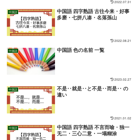
2022.07.31
中国語 四字熟語 古往今来・好事
中国語
多磨・七拼八凑・名落孫山
2022.08.21
中国語 色の名前 一覧
中国語
2023.02.27
不是‥就是‥と不是‥而是‥ の
中国語
違い
2021.01.02
中国語 四字熟語 不言而喻・独一
中国語
无二・三心二意・一塌糊涂