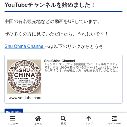
YouTubeチャンネルを始めました！
中国の有名観光地などの動画をUPしています。
ぜひ多くの方に見ていただけたら、うれしいです！
Shu China Channel
へは以下のリンクからどうぞ
Shu China Channel
チャンネルコンセプトは中国旅行のバーチャルリアリティ
です。中国に関心を持っている方々や行きたいけどいろい
ろな事情で行くのが難しい方々が動画を見て、少しでも中
国に行ったような疑似体験を感じて楽しんでもら...
www.youtube.com
中国語
メニュー
ホーム
検索
トップ
サイドバー