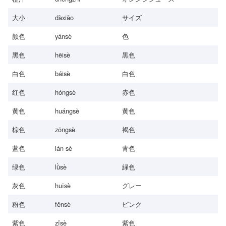
大小
dàxiǎo
サイズ
颜色
yánsè
色
黑色
hēisè
黒色
白色
báisè
白色
红色
hóngsè
赤色
黄色
huángsè
黄色
棕色
zōngsè
褐色
蓝色
lán sè
青色
绿色
lǜsè
緑色
灰色
huīsè
グレー
粉色
fěnsè
ピンク
紫色
zǐsè
紫色