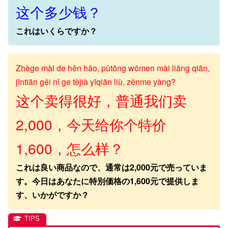
这个多少钱？
これはいくらですか？
Zhège mài de hěn hǎo, pǔtōng wǒmen mài liǎng qiān,
jīntiān gěi nǐ ge tèjià yīqiān liù, zěnme yàng?
这个卖得很好，普通我们卖
2,000，今天给你个特价
1,600，怎么样？
これは良い商品なので、通常は2,000元で売っていま
す。今日はあなたに特別価格の1,600元で提供しま
す、いかがですか？