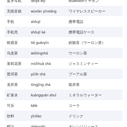
蓝牙耳机
lányá ěrjī
Bluetoothイヤホン
无线音箱
wúxiàn yīnxiāng
ワイヤレススピーカー
手机
shǒujī
携帯電話
手机壳
shǒujī ké
携帯電話ケース
铁观音
tiě guānyīn
鉄観音（ウーロン茶）
乌龙茶
wūlóngchá
ウーロン茶
茉莉花茶
mòlìhuā chá
ジャスミンティー
普洱茶
pǔ'ěr chá
プーアル茶
龙井茶
lóngjǐng chá
龍井茶
矿泉水
kuàngquán shuǐ
ミネラルウォーター
可乐
kělè
コーラ
饮料
yǐnliào
ドリンク
橙汁
chéngzhī
オレンジジュース