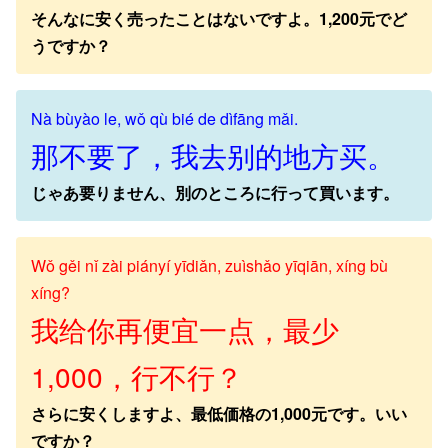
そんなに安く売ったことはないですよ。1,200元でど
うですか？
Nà bùyào le, wǒ qù bié de dìfāng mǎi.
那不要了，我去别的地方买。
じゃあ要りません、別のところに行って買います。
Wǒ gěi nǐ zài piányí yīdiǎn, zuìshǎo yīqiān, xíng bù
xíng?
我给你再便宜一点，最少
1,000，行不行？
さらに安くしますよ、最低価格の1,000元です。いい
ですか？