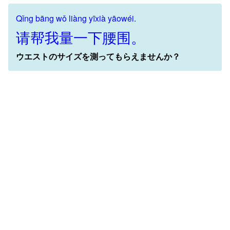
Qǐng bāng wǒ liàng yīxià yāowéi.
请帮我量一下腰围。
ウエストのサイズを測ってもらえませんか？