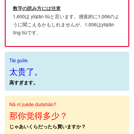
数字の読み方には注意
1,600は yīqiān liùと言います。感覚的に1,006のよ
うに聞こえるかもしれませんが、1,006はyīqiān
líng liùです。
Tài guìle.
太贵了。
高すぎます。
Nà nǐ juéde duōshǎo?
那你觉得多少？
じゃあいくらだったら買いますか？