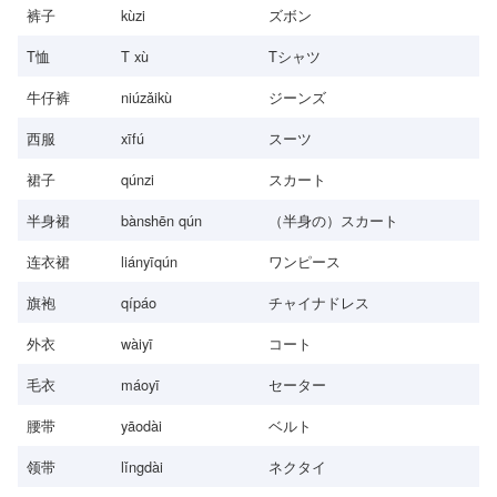
裤子
kùzi
ズボン
T恤
T xù
Tシャツ
牛仔裤
niúzǎikù
ジーンズ
西服
xīfú
スーツ
裙子
qúnzi
スカート
半身裙
bànshēn qún
（半身の）スカート
连衣裙
liányīqún
ワンピース
旗袍
qípáo
チャイナドレス
外衣
wàiyī
コート
毛衣
máoyī
セーター
腰带
yāodài
ベルト
领带
lǐngdài
ネクタイ