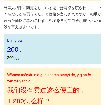
外国人相手に商売をしている場合は電卓を渡されて、「い
くらだったら買うんだ」と価格を言わされますが、相手が
言った価格に惑わされず、相場を考えて自分が買いたい値
段を言えばよいです。
Liǎng bǎi
200。
200元。
Wǒmen méiyǒu màiguò zhème piányí de, yīqiān èr
zěnme yàng?
我们没有卖过这么便宜的，
1,200怎么样？