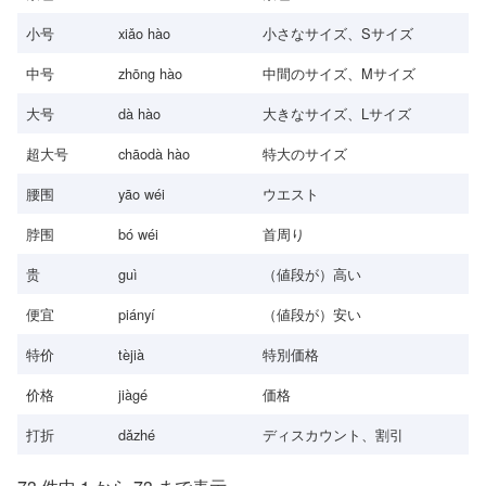
小号
xiǎo hào
小さなサイズ、Sサイズ
中号
zhōng hào
中間のサイズ、Mサイズ
大号
dà hào
大きなサイズ、Lサイズ
超大号
chāodà hào
特大のサイズ
腰围
yāo wéi
ウエスト
脖围
bó wéi
首周り
贵
guì
（値段が）高い
便宜
piányí
（値段が）安い
特价
tèjià
特別価格
价格
jiàgé
価格
打折
dǎzhé
ディスカウント、割引