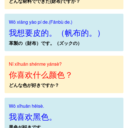
どんな材料でできた(財布)ですか？
Wǒ xiǎng yào pí de.(Fānbù de.)
我想要皮的。（帆布的。）
革製の（財布）です。（ズックの）
Nǐ xǐhuān shénme yánsè?
你喜欢什么颜色？
どんな色が好きですか？
Wǒ xǐhuān hēisè.
我喜欢黑色。
黒色が好きです。