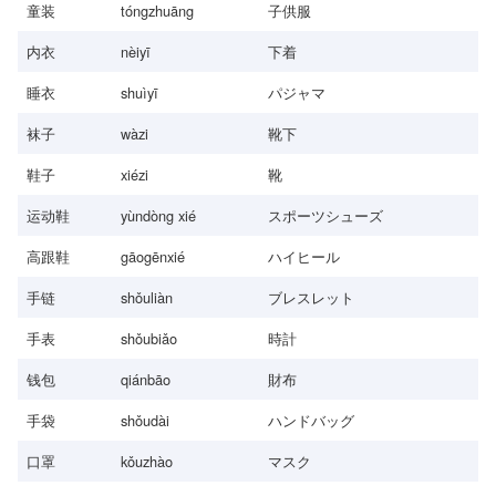
童装
tóngzhuāng
子供服
内衣
nèiyī
下着
睡衣
shuìyī
パジャマ
袜子
wàzi
靴下
鞋子
xiézi
靴
运动鞋
yùndòng xié
スポーツシューズ
高跟鞋
gāogēnxié
ハイヒール
手链
shǒuliàn
ブレスレット
手表
shǒubiǎo
時計
钱包
qiánbāo
財布
手袋
shǒudài
ハンドバッグ
口罩
kǒuzhào
マスク