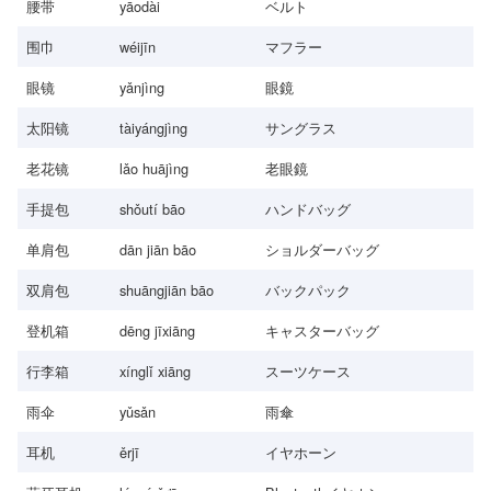
腰带
yāodài
ベルト
围巾
wéijīn
マフラー
眼镜
yǎnjìng
眼鏡
太阳镜
tàiyángjìng
サングラス
老花镜
lǎo huājìng
老眼鏡
手提包
shǒutí bāo
ハンドバッグ
单肩包
dān jiān bāo
ショルダーバッグ
双肩包
shuāngjiān bāo
バックパック
登机箱
dēng jīxiāng
キャスターバッグ
行李箱
xínglǐ xiāng
スーツケース
雨伞
yǔsǎn
雨傘
耳机
ěrjī
イヤホーン