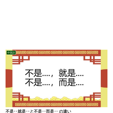
中国語
不是‥就是‥と不是‥而是‥ の違い