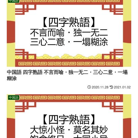
中国語
中国語 四字熟語 不言而喻・独一无二・三心二意・一塌
糊涂
2020.11.28
2021.01.02
中国語