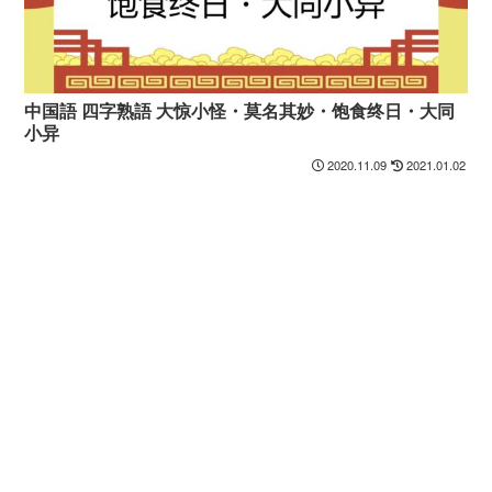
中国語 四字熟語 大惊小怪・莫名其妙・饱食终日・大同
小异
2020.11.09
2021.01.02