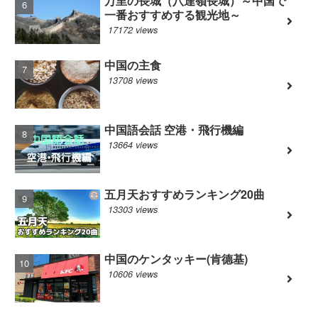
万里の長城（八達嶺長城）～中国で
一番おすすめする観光地～
17172 views
中国の主食
13708 views
中国語会話 空港・飛行機編
13664 views
五月天おすすめランキング20曲
13303 views
中国のケンタッキー(肯德基)
10606 views